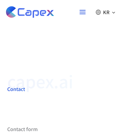
콘
텐
KR
츠
로
건
너
뛰
기
capex.ai
Contact
Contact form