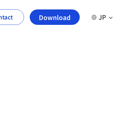
JP
Download
ntact