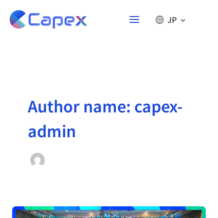
Skip
to
JP
content
Author name: capex-
admin