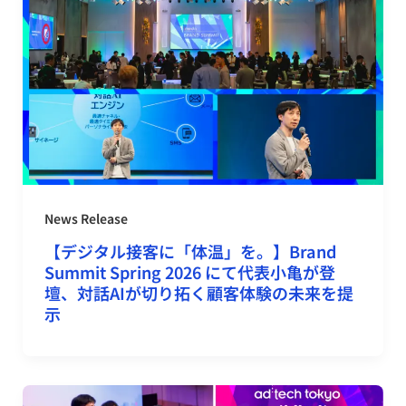
News Release
【デジタル接客に「体温」を。】Brand
Summit Spring 2026 にて代表小亀が登
壇、対話AIが切り拓く顧客体験の未来を提
示