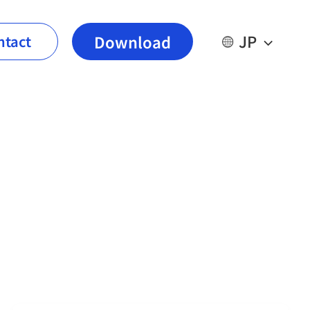
JP
Download
ntact